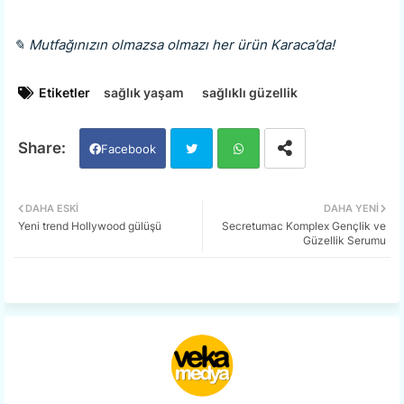
✎ Mutfağınızın olmazsa olmazı her ürün Karaca’da!
Etiketler
sağlık yaşam
sağlıklı güzellik
Facebook
Twi
Wh
DAHA ESKI
DAHA YENI
Yeni trend Hollywood gülüşü
Secretumac Komplex Gençlik ve
tter
ats
Güzellik Serumu
app