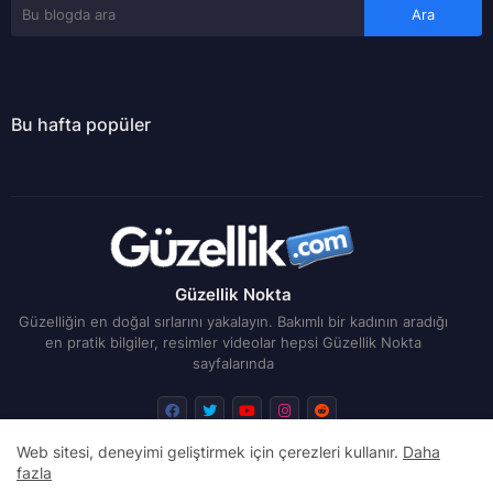
Bu hafta popüler
Güzellik Nokta
Güzelliğin en doğal sırlarını yakalayın. Bakımlı bir kadının aradığı
en pratik bilgiler, resimler videolar hepsi Güzellik Nokta
sayfalarında
Web sitesi, deneyimi geliştirmek için çerezleri kullanır.
Daha
fazla
Ana Sayfa
İletişim
Reklam
Yasal