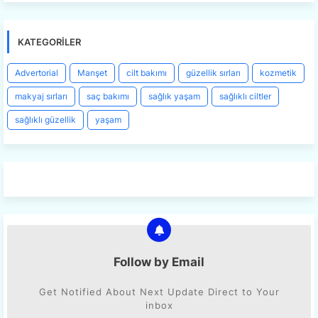
KATEGORILER
Advertorial
Manşet
cilt bakımı
güzellik sırları
kozmetik
makyaj sırları
saç bakımı
sağlık yaşam
sağlıklı ciltler
sağlıklı güzellik
yaşam
Follow by Email
Get Notified About Next Update Direct to Your
inbox