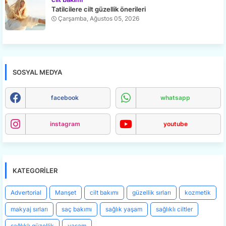
Tatilcilere cilt güzellik önerileri
Çarşamba, Ağustos 05, 2026
SOSYAL MEDYA
facebook
whatsapp
instagram
youtube
KATEGORILER
Advertorial
Manşet
cilt bakımı
güzellik sırları
kozmetik
makyaj sırları
saç bakımı
sağlık yaşam
sağlıklı ciltler
sağlıklı güzellik
yaşam