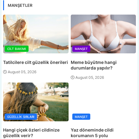
MANŞETLER
CILT BAKIMI
MANŞET
Tatilcilere cilt güzellik önerileri
Meme büyütme hangi
durumlarda yapılır?
August 05, 2026
August 05, 2026
GÜZELLIK SIRLARI
MANŞET
Hangi çiçek özleri cildinize
Yaz döneminde cildi
güzellik verir?
korumanın 5 yolu