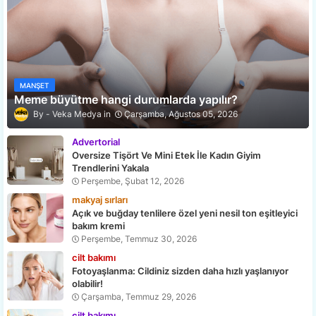
MANŞET
Meme büyütme hangi durumlarda yapılır?
Veka Medya
Çarşamba, Ağustos 05, 2026
Advertorial
Oversize Tişört Ve Mini Etek İle Kadın Giyim
Trendlerini Yakala
Perşembe, Şubat 12, 2026
makyaj sırları
Açık ve buğday tenlilere özel yeni nesil ton eşitleyici
bakım kremi
Perşembe, Temmuz 30, 2026
cilt bakımı
Fotoyaşlanma: Cildiniz sizden daha hızlı yaşlanıyor
olabilir!
Çarşamba, Temmuz 29, 2026
cilt bakımı