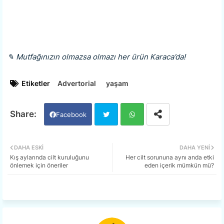
✎ Mutfağınızın olmazsa olmazı her ürün Karaca’da!
Etiketler
Advertorial
yaşam
Facebook
Twi
Wh
DAHA ESKI
DAHA YENI
Kış aylarında cilt kuruluğunu
Her cilt sorununa aynı anda etki
tter
ats
önlemek için öneriler
eden içerik mümkün mü?
app