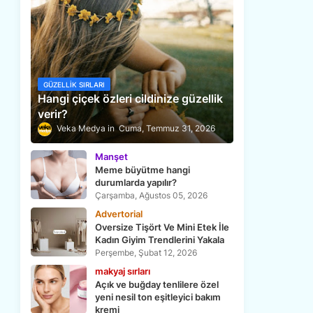
GÜZELLIK SIRLARI
Hangi çiçek özleri cildinize güzellik
verir?
Veka Medya
Cuma, Temmuz 31, 2026
Manşet
Meme büyütme hangi
durumlarda yapılır?
Çarşamba, Ağustos 05, 2026
Advertorial
Oversize Tişört Ve Mini Etek İle
Kadın Giyim Trendlerini Yakala
Perşembe, Şubat 12, 2026
makyaj sırları
Açık ve buğday tenlilere özel
yeni nesil ton eşitleyici bakım
kremi