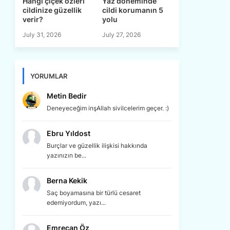
Hangi çiçek özleri
Yaz döneminde
cildinize güzellik
cildi korumanın 5
verir?
yolu
July 31, 2026
July 27, 2026
YORUMLAR
Metin Bedir
Deneyeceğim inşAllah sivilcelerim geçer. :)
Ebru Yıldost
Burçlar ve güzellik ilişkisi hakkında
yazınızın be...
Berna Kekik
Saç boyamasına bir türlü cesaret
edemiyordum, yazı...
Emrecan Öz