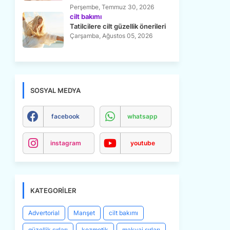
Perşembe, Temmuz 30, 2026
cilt bakımı
Tatilcilere cilt güzellik önerileri
Çarşamba, Ağustos 05, 2026
SOSYAL MEDYA
facebook
whatsapp
instagram
youtube
KATEGORILER
Advertorial
Manşet
cilt bakımı
güzellik sırları
kozmetik
makyaj sırları