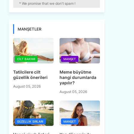
* We promise that we don't spam !
MANŞETLER
CILT BAKIMI
MANŞET
Tatilcilere cilt
Meme büyütme
güzellik önerileri
hangi durumlarda
yapılır?
August 05, 2026
August 05, 2026
GÜZELLIK SIRLARI
MANŞET