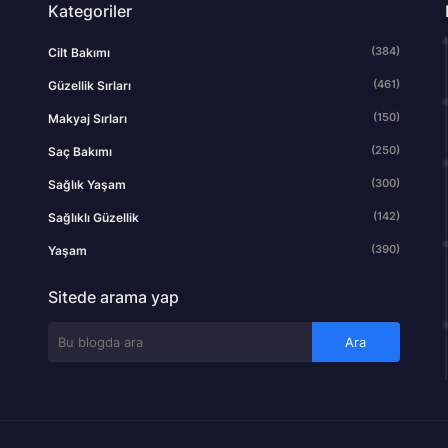
Kategoriler
(384)
Cilt Bakımı
(461)
Güzellik Sırları
(150)
Makyaj Sırları
(250)
Saç Bakımı
(300)
Sağlık Yaşam
(142)
Sağlıklı Güzellik
(390)
Yaşam
Sitede arama yap