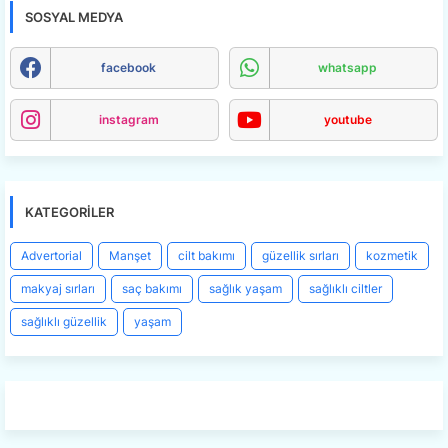
SOSYAL MEDYA
facebook
whatsapp
instagram
youtube
KATEGORILER
Advertorial
Manşet
cilt bakımı
güzellik sırları
kozmetik
makyaj sırları
saç bakımı
sağlık yaşam
sağlıklı ciltler
sağlıklı güzellik
yaşam