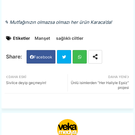
✎ Mutfağınızın olmazsa olmazı her ürün Karaca’da!
Etiketler
Manşet
sağlıklı ciltler
Facebook
Twi
Wh
DAHA ESKI
DAHA YENI
Sivilce deyip geçmeyin!
Ünlü isimlerden “Her Haliyle Eşsiz”
tter
ats
projesi
app