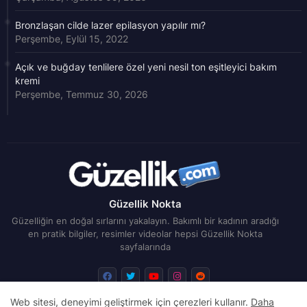
Bronzlaşan cilde lazer epilasyon yapılır mı?
Perşembe, Eylül 15, 2022
Açık ve buğday tenlilere özel yeni nesil ton eşitleyici bakım
kremi
Perşembe, Temmuz 30, 2026
Güzellik Nokta
Güzelliğin en doğal sırlarını yakalayın. Bakımlı bir kadının aradığı
en pratik bilgiler, resimler videolar hepsi Güzellik Nokta
sayfalarında
Web sitesi, deneyimi geliştirmek için çerezleri kullanır.
Daha