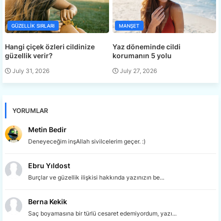
GÜZELLIK SIRLARI
MANŞET
Hangi çiçek özleri cildinize
Yaz döneminde cildi
güzellik verir?
korumanın 5 yolu
July 31, 2026
July 27, 2026
YORUMLAR
Metin Bedir
Deneyeceğim inşAllah sivilcelerim geçer. :)
Ebru Yıldost
Burçlar ve güzellik ilişkisi hakkında yazınızın be...
Berna Kekik
Saç boyamasına bir türlü cesaret edemiyordum, yazı...