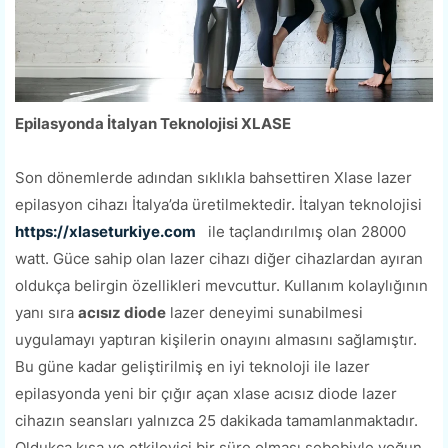
Epilasyonda İtalyan Teknolojisi XLASE
Son dönemlerde adından sıklıkla bahsettiren Xlase lazer
epilasyon cihazı İtalya’da üretilmektedir. İtalyan teknolojisi
https://xlaseturkiye.com
ile taçlandırılmış olan 28000
watt. Güce sahip olan lazer cihazı diğer cihazlardan ayıran
oldukça belirgin özellikleri mevcuttur. Kullanım kolaylığının
yanı sıra
acısız diode
lazer deneyimi sunabilmesi
uygulamayı yaptıran kişilerin onayını almasını sağlamıştır.
Bu güne kadar geliştirilmiş en iyi teknoloji ile lazer
epilasyonda yeni bir çığır açan xlase acısız diode lazer
cihazın seansları yalnızca 25 dakikada tamamlanmaktadır.
Oldukça kısa ve etkileyici bir süre olması sebebiyle yoğun