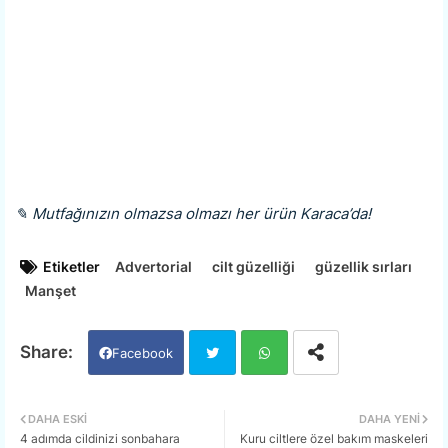
✎ Mutfağınızın olmazsa olmazı her ürün Karaca’da!
Etiketler
Advertorial
cilt güzelliği
güzellik sırları
Manşet
Facebook
Twi
Wh
DAHA ESKI
DAHA YENI
4 adımda cildinizi sonbahara
Kuru ciltlere özel bakım maskeleri
tter
ats