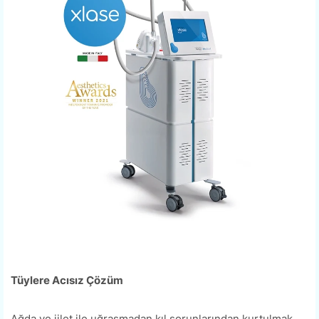
Tüylere Acısız Çözüm
Ağda ve jilet ile uğraşmadan kıl sorunlarından kurtulmak