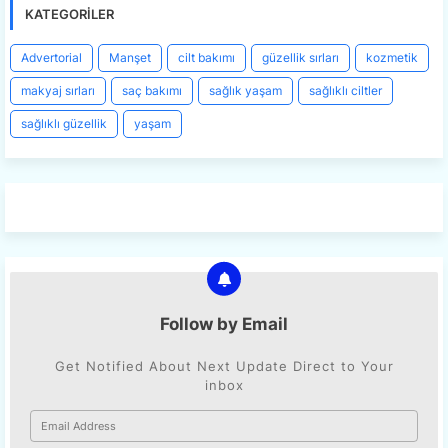
KATEGORILER
Advertorial
Manşet
cilt bakımı
güzellik sırları
kozmetik
makyaj sırları
saç bakımı
sağlık yaşam
sağlıklı ciltler
sağlıklı güzellik
yaşam
Follow by Email
Get Notified About Next Update Direct to Your
inbox