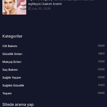
eşitleyici bakım kremi
July 30, 2026
Kategoriler
(384)
Cilt Bakımı
(461)
Güzellik Sırları
(150)
Makyaj Sırları
(250)
Saç Bakımı
(300)
Sağlık Yaşam
(142)
Sağlıklı Güzellik
(390)
Yaşam
Sitede arama yap