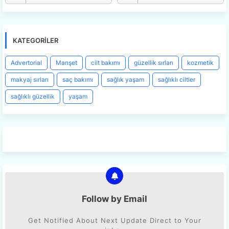
KATEGORILER
Advertorial
Manşet
cilt bakımı
güzellik sırları
kozmetik
makyaj sırları
saç bakımı
sağlık yaşam
sağlıklı ciltler
sağlıklı güzellik
yaşam
Follow by Email
Get Notified About Next Update Direct to Your