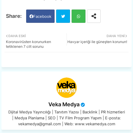
Facebook
Twi
Wh
DAHA ESKI
DAHA YENI
Koronavirüsten korunurken
Havyar içeriği ile güneşten korunun!
tter
ats
tetiklenen 7 cilt sorunu
app
Veka Medya
Dijital Medya Yayıncılığı | Tanıtım Yazısı | Backlink | PR hizmetleri
| Medya Planlama | SEO | TV Film Program Yapım | E-posta:
vekamedya@gmail.com | Web: www.vekamedya.com