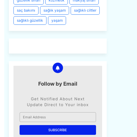
güzellik sırları
kozmetik
makyaj sırları
saç bakımı
sağlık yaşam
sağlıklı ciltler
sağlıklı güzellik
yaşam
Follow by Email
Get Notified About Next
Update Direct to Your inbox