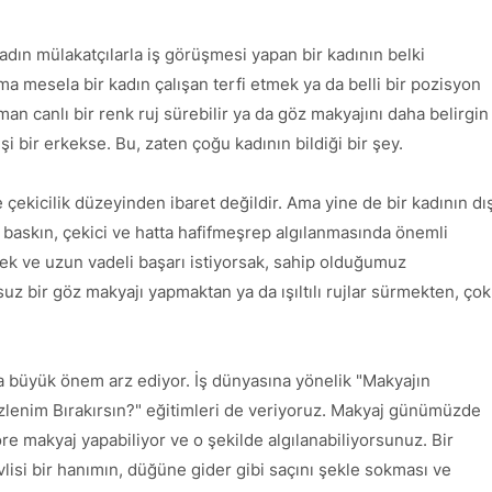
kadın mülakatçılarla iş görüşmesi yapan bir kadının belki
a mesela bir kadın çalışan terfi etmek ya da belli bir pozisyon
an canlı bir renk ruj sürebilir ya da göz makyajını daha belirgin
işi bir erkekse. Bu, zaten çoğu kadının bildiği bir şey.
e çekicilik düzeyinden ibaret değildir. Ama yine de bir kadının dı
 baskın, çekici ve hatta hafifmeşrep algılanmasında önemli
ek ve uzun vadeli başarı istiyorsak, sahip olduğumuz
z bir göz makyajı yapmaktan ya da ışıltılı rujlar sürmekten, çok
a büyük önem arz ediyor. İş dünyasına yönelik "Makyajın
 İzlenim Bırakırsın?" eğitimleri de veriyoruz. Makyaj günümüzde
re makyaj yapabiliyor ve o şekilde algılanabiliyorsunuz. Bir
lisi bir hanımın, düğüne gider gibi saçını şekle sokması ve