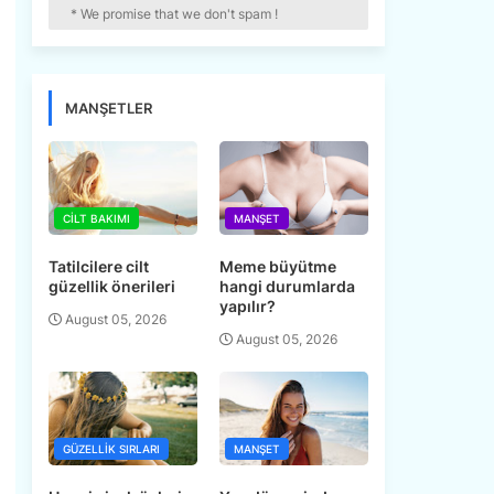
* We promise that we don't spam !
MANŞETLER
CILT BAKIMI
MANŞET
Tatilcilere cilt
Meme büyütme
güzellik önerileri
hangi durumlarda
yapılır?
August 05, 2026
August 05, 2026
i
GÜZELLIK SIRLARI
MANŞET