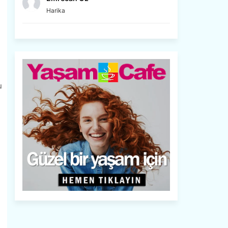
Harika
u