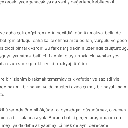
çekecek, yadırganacak ya da yanlış değerlendirebilecektir.
 ve daha çok doğal renklerin seçildiği günlük makyaj belki de
 belirgin olduğu, daha kalıcı olması arzu edilen, vurgulu ve gece
a ciddi bir fark vardır. Bu fark karşıdakinin üzerinde oluşturduğ
r duyguyu yansıtma, belli bir izlenim oluşturmak için yapılan şov
ha uzun süre gerektiren bir makyaj türüdür.
e bir izlenim bırakmak tamamlayıcı kıyafetler ve saç stiliyle
inde bakımlı bir hanım ya da müşteri avına çıkmış bir hayat kadını
e...
ekli üzerinde önemli ölçüde rol oynadığını düşünürsek, o zaman
ın da bir sakıncası yok. Burada bahsi geçen araştırmanın da
ilmeyi ya da daha az yapmayı bilmek de aynı derecede