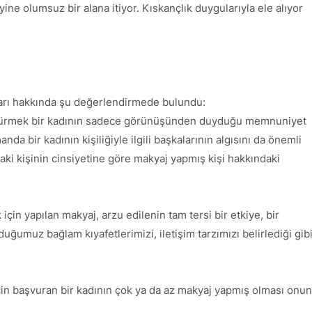
ne olumsuz bir alana itiyor. Kıskançlık duygularıyla ele alıyor
arı hakkında şu değerlendirmede bulundu:
ık sürmek bir kadının sadece görünüşünden duyduğu memnuniyet
da bir kadının kişiliğiyle ilgili başkalarının algısını da önemli
daki kişinin cinsiyetine göre makyaj yapmış kişi hakkındaki
in yapılan makyaj, arzu edilenin tam tersi bir etkiye, bir
umuz bağlam kıyafetlerimizi, iletişim tarzımızı belirlediği gib
 için başvuran bir kadının çok ya da az makyaj yapmış olması onun