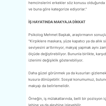
hemcinslerini erkekler söz konusu olduğunda yi
ve buna göre kategorize ediyorlar."
İŞ HAYATINDA MAKYAJA DİKKAT
Psikolog Mehmet Başkak, araştırmanın sonuçl
"Kirpiklere maskara, yüze kapatıcı ya da all
seviyesini arttırmıyor, makyaj yapmak aynı zaman
ölçüde değiştirebiliyor. Bununla birlikte, karşı
izlenimi değişiklik gösterebiliyor.
Daha güzel görünmek ya da kusurları gizlemek iç
kusura dönüşebilir. Sosyal konumumuz, bulunduğ
makyajı da belirlemelidir.
Örneğin, iş mülakatlarında, belli bir pozisyon
lehine ya da aleyhine işleyebilir.