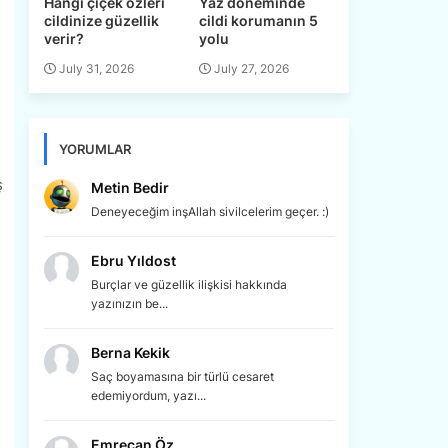
Hangi çiçek özleri
Yaz döneminde
cildinize güzellik
cildi korumanın 5
verir?
yolu
July 31, 2026
July 27, 2026
YORUMLAR
ş
Metin Bedir
Deneyeceğim inşAllah sivilcelerim geçer. :)
Ebru Yıldost
Burçlar ve güzellik ilişkisi hakkında
yazınızın be...
Berna Kekik
Saç boyamasına bir türlü cesaret
edemiyordum, yazı...
Emrecan Öz