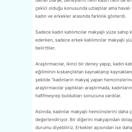
Genel olarak, deneylerin hem kadın hem de erke
çekici olduğu konusunda uzlaştılar ama havalı
kadın ve erkekler arasında farklılık gösterdi.
Sadece kadın katılımcılar makyajlı yüze sahip 
ederken, sadece erkek katılımcılar makyajlı yü
belirttiler.
Araştırmacılar, ikinci bir deney yapıp, kadın ka
eğiliminin kıskançlıktan kaynaklanıp kaynaklan
şekilde "kadınların makyaj yapan hemcinslerine
araştırmacılar yaptıkları araştırmada, kadınlar
hafifmeşrep buldukları sonucuna vardılar.
Aslında, kadınlar makyajlı hemcinslerini daha ço
değerlendiriyor. Bir diğerini makyajından dolay
durumu diyebiliriz. Erkekler açısından ise dah