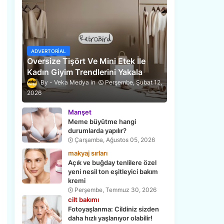
ADVERTORIAL
Oversize Tişört Ve Mini Etek İle
Kadın Giyim Trendlerini Yakala
Veka Medya
Perşembe, Şubat 12,
2026
Manşet
Meme büyütme hangi
durumlarda yapılır?
Çarşamba, Ağustos 05, 2026
makyaj sırları
Açık ve buğday tenlilere özel
yeni nesil ton eşitleyici bakım
kremi
Perşembe, Temmuz 30, 2026
cilt bakımı
Fotoyaşlanma: Cildiniz sizden
daha hızlı yaşlanıyor olabilir!