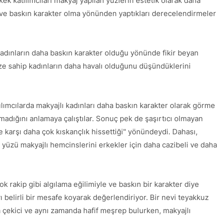
k katılımcıları makyaj yapılan yüzlerin estetik olarak daha
 ve baskın karakter olma yönünden yaptıkları derecelendirmeler
kadınların daha baskın karakter olduğu yönünde fikir beyan
ze sahip kadınların daha havalı olduğunu düşündüklerini
tılımcılarda makyajlı kadınları daha baskın karakter olarak görme
madığını anlamaya çalıştılar. Sonuç pek de şaşırtıcı olmayan
 karşı daha çok kıskançlık hissettiği" yönündeydi. Dahası,
ın yüzü makyajlı hemcinslerini erkekler için daha cazibeli ve daha
k rakip gibi algılama eğilimiyle ve baskın bir karakter diye
ı belirli bir mesafe koyarak değerlendiriyor. Bir nevi teyakkuz
a çekici ve aynı zamanda hafif meşrep bulurken, makyajlı