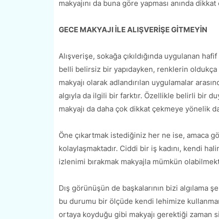
makyajını da buna göre yapması anında dikkat 
GECE MAKYAJI İLE ALIŞVERİŞE GİTMEYİN
Alışverişe, sokağa çıkıldığında uygulanan hafif
belli belirsiz bir yapıdayken, renklerin oldukça
makyajı olarak adlandırılan uygulamalar arasınd
algıyla da ilgili bir farktır. Özellikle belirli bi
makyajı da daha çok dikkat çekmeye yönelik da
Öne çıkartmak istediğiniz her ne ise, amaca gör
kolaylaşmaktadır. Ciddi bir iş kadını, kendi hal
izlenimi bırakmak makyajla mümkün olabilmekt
Dış görünüşün de başkalarının bizi algılama ş
bu durumu bir ölçüde kendi lehimize kullanman
ortaya koyduğu gibi makyajı gerektiği zaman s