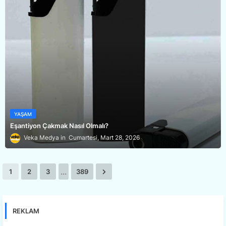
YAŞAM
Eşantiyon Çakmak Nasıl Olmalı?
Veka Medya
Cumartesi, Mart 28, 2026
...
1
2
3
389
REKLAM