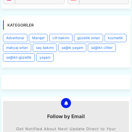
KATEGORILER
Advertorial
Manşet
cilt bakımı
güzellik sırları
kozmetik
makyaj sırları
saç bakımı
sağlık yaşam
sağlıklı ciltler
sağlıklı güzellik
yaşam
Follow by Email
Get Notified About Next Update Direct to Your