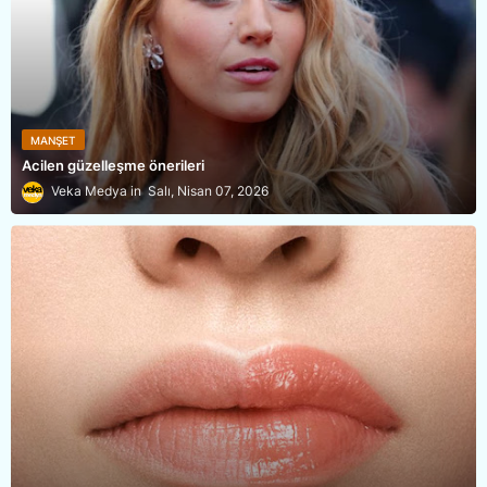
MANŞET
Acilen güzelleşme önerileri
Veka Medya
Salı, Nisan 07, 2026