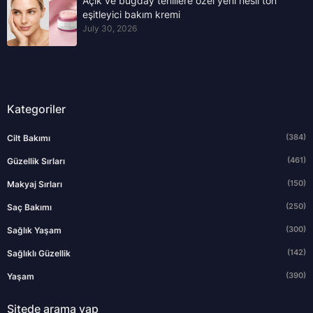
Açık ve buğday tenlilere özel yeni nesil ton
eşitleyici bakım kremi
July 30, 2026
Kategoriler
(384)
Cilt Bakımı
(461)
Güzellik Sırları
(150)
Makyaj Sırları
(250)
Saç Bakımı
(300)
Sağlık Yaşam
(142)
Sağlıklı Güzellik
(390)
Yaşam
Sitede arama yap