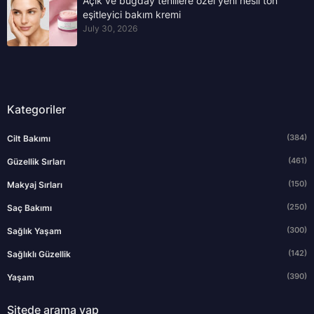
Açık ve buğday tenlilere özel yeni nesil ton
eşitleyici bakım kremi
July 30, 2026
Kategoriler
(384)
Cilt Bakımı
(461)
Güzellik Sırları
(150)
Makyaj Sırları
(250)
Saç Bakımı
(300)
Sağlık Yaşam
(142)
Sağlıklı Güzellik
(390)
Yaşam
Sitede arama yap