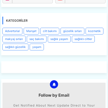
KATEGORILER
Advertorial
Manşet
cilt bakımı
güzellik sırları
kozmetik
makyaj sırları
saç bakımı
sağlık yaşam
sağlıklı ciltler
sağlıklı güzellik
yaşam
Follow by Email
Get Notified About Next Update Direct to Your