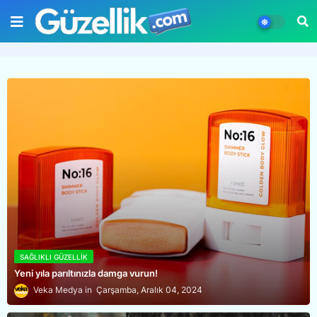
SAĞLIKLI GÜZELLIK
Yeni yıla parıltınızla damga vurun!
Veka Medya
Çarşamba, Aralık 04, 2024